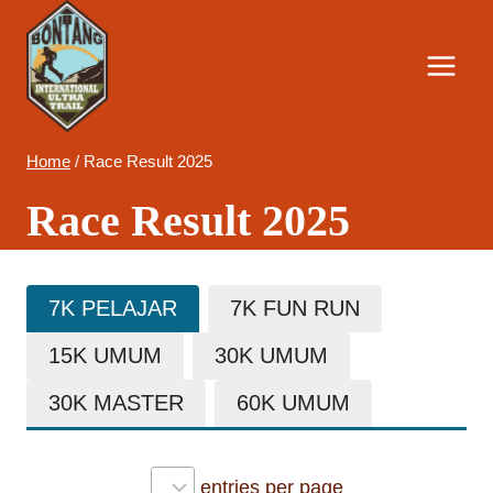
Skip
to
content
Home
/
Race Result 2025
Race Result 2025
7K PELAJAR
7K FUN RUN
15K UMUM
30K UMUM
30K MASTER
60K UMUM
entries per page